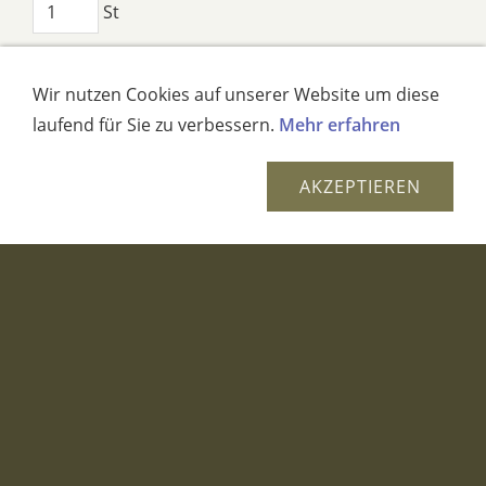
St
IN DEN WARENKORB
Wir nutzen Cookies auf unserer Website um diese
laufend für Sie zu verbessern.
Mehr erfahren
AUF DEN MERKZETTEL
AKZEPTIEREN
Dieses Produkt weiterempfehlen
STUMPENKERZE BYZANZ OCKER
BRAUN
STUMPENKERZE BYZANZ VIOLETT
BLAU