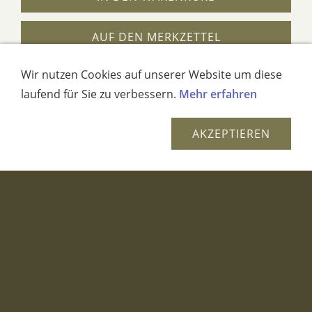
AUF DEN MERKZETTEL
Dieses Produkt weiterempfehlen
Wir nutzen Cookies auf unserer Website um diese
laufend für Sie zu verbessern.
Mehr erfahren
AKZEPTIEREN
SALE
KOBRAKERZE GELB
Impressum
AGB
Widerrufsrecht
Datenschutz
Hilfe und FAQ
Versand und
weiteres
Infos und Copyright
Kontakt