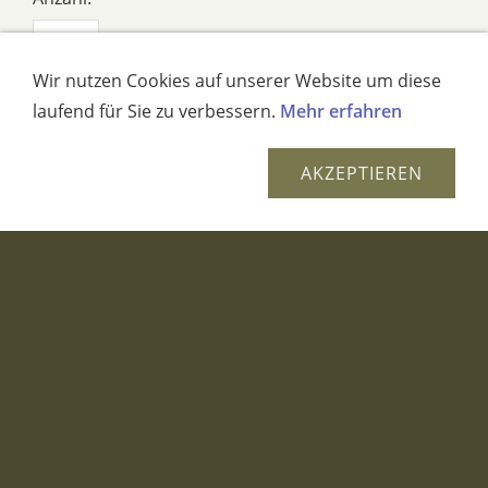
St
Wir nutzen Cookies auf unserer Website um diese
IN DEN WARENKORB
laufend für Sie zu verbessern.
Mehr erfahren
AUF DEN MERKZETTEL
AKZEPTIEREN
Dieses Produkt weiterempfehlen
LEUCHTERKERZE "ARCTIC" CREME
OSTERHASENKERZE MIT BLUME